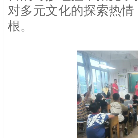
对多元文化的探索热情
根。