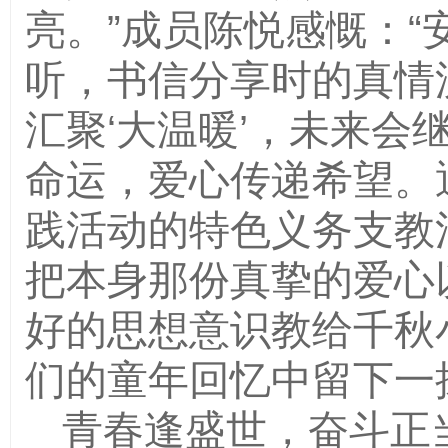
亮。”成员陈悦感慨：
听，书信分享时的真情流
汇聚‘大温暖’，未来会
命运，爱心传递希望。
践活动的特色义务支教
把本身那份真挚的爱心
好的思想意识教给千秋
们的童年回忆中留下一
青春逢盛世，奋斗正当