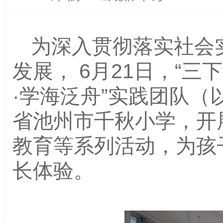
为深入贯彻落实社会
发展，
6
月
21
日，“三
·学海泛舟”实践团队（
省池州市千秋小学，开
教育等系列活动，为孩
长体验。