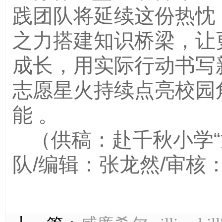
践团队将延续这份热忱
之力搭建知识桥梁，让
成长，用实际行动书写
志愿星火持续点亮校园
能 。
（供稿：赴千秋小学“
队
/
编辑：张龙然
/
审核