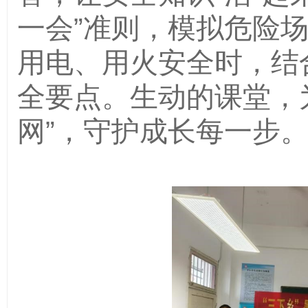
一会”准则，模拟危险
用电、用火安全时，结
全要点。生动的课堂，
网”，守护成长每一步