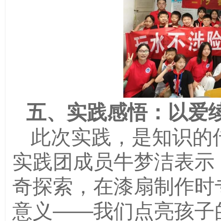
五、实践感悟：以爱
此次实践，是知识的
实践团成员牛梦洁表示
奇探索，在漆扇制作时
意义——我们点亮孩子