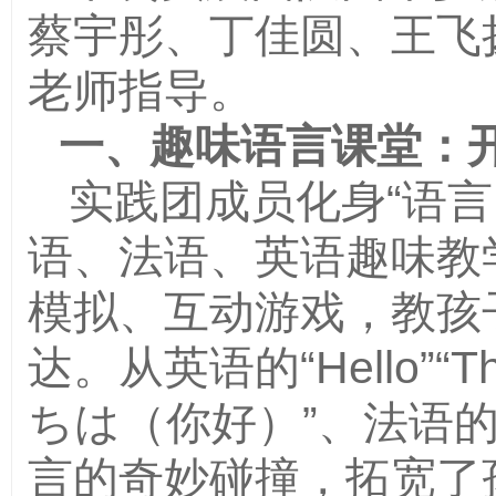
蔡宇彤、丁佳圆、王飞
老师指导。
一、趣味语言课堂：
实践团成员化身“语言
语、法语、英语趣味教
模拟、互动游戏，教孩
达。从英语的“
Hello
”“
T
ちは（你好）”、法语的
言的奇妙碰撞，拓宽了