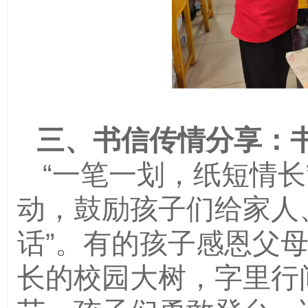
三、书信传情分享：
“一笔一划，纸短情长
动，鼓励孩子们给家人
话”。有的孩子感恩父
长的校园大树，字里行