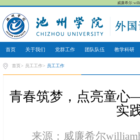
威廉希尔·wil
首页
关于我们
党群工作
团队队伍
教学科研
首页
>
员工工作
>
员工工作
青春筑梦，点亮童心—
实
来源：威廉希尔williamhi