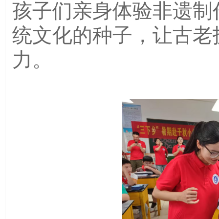
孩子们亲身体验非遗制
统文化的种子，让古老
力。